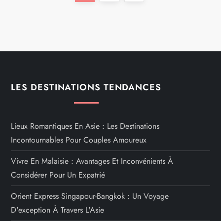
a
page
g
i
n
LES DESTINATIONS TENDANCES
a
t
Lieux Romantiques En Asie : Les Destinations
Incontournables Pour Couples Amoureux
i
Vivre En Malaisie : Avantages Et Inconvénients À
o
Considérer Pour Un Expatrié
n
Orient Express Singapour-Bangkok : Un Voyage
D'exception À Travers L'Asie