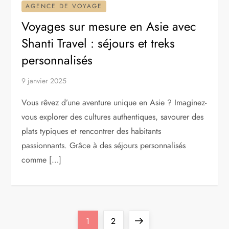
AGENCE DE VOYAGE
Voyages sur mesure en Asie avec
Shanti Travel : séjours et treks
personnalisés
9 janvier 2025
Vous rêvez d’une aventure unique en Asie ? Imaginez-
vous explorer des cultures authentiques, savourer des
plats typiques et rencontrer des habitants
passionnants. Grâce à des séjours personnalisés
comme […]
P
Page
Page
Next
1
2