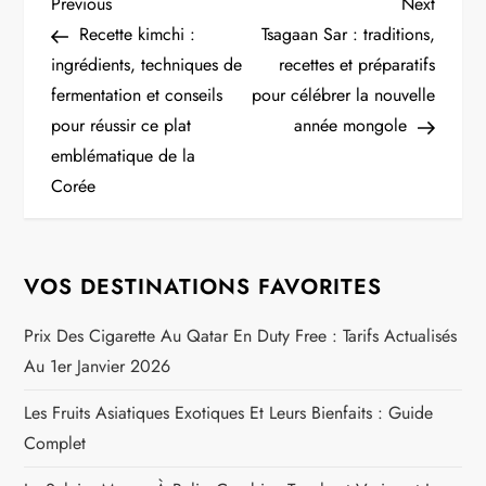
N
Previous
Next
Previous
Next
Post
Post
Recette kimchi :
Tsagaan Sar : traditions,
a
ingrédients, techniques de
recettes et préparatifs
fermentation et conseils
pour célébrer la nouvelle
v
pour réussir ce plat
année mongole
i
emblématique de la
Corée
g
a
VOS DESTINATIONS FAVORITES
t
Prix Des Cigarette Au Qatar En Duty Free : Tarifs Actualisés
i
Au 1er Janvier 2026
o
Les Fruits Asiatiques Exotiques Et Leurs Bienfaits : Guide
Complet
n