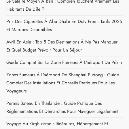
Le Salaire Moyen À Bali : Combien Touchent Vraiment Les
d
Habitants De L'île ?
e
Prix Des Cigarettes À Abu Dhabi En Duty Free : Tarifs 2026
Et Marques Disponibles
l
Avril En Asie : Top 5 Des Destinations À Ne Pas Manquer
’
Et Quel Budget Prévoir Pour Un Séjour
a
Guide Complet Sur La Zone Fumeurs À L'aéroport De Pékin
r
Zones Fumeurs À L'aéroport De Shanghai Pudong : Guide
Complet Des Installations Et Conseils Pratiques Pour Les
t
Voyageurs
i
Permis Bateau En Thaïlande : Guide Pratique Des
Réglementations Et Démarches Pour Naviguer Légalement
c
Voyage Au Kirghizistan : Itinéraires, Hébergement Et