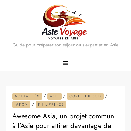
Skip
to
content
Guide pour préparer son séjour ou s'expatrier en Asie
/
/
/
ACTUALITÉS
ASIE
CORÉE DU SUD
/
JAPON
PHILIPPINES
Awesome Asia, un projet commun
à l’Asie pour attirer davantage de