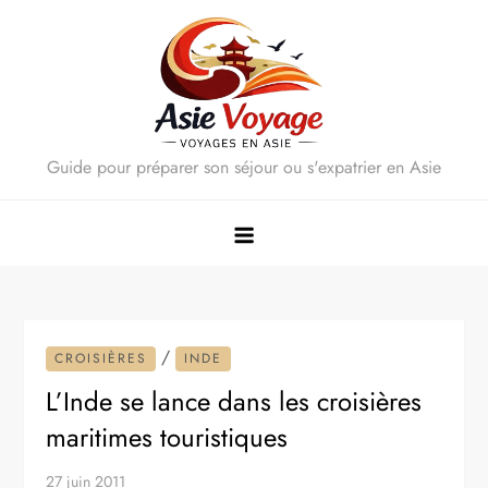
Skip
to
content
Guide pour préparer son séjour ou s'expatrier en Asie
/
CROISIÈRES
INDE
L’Inde se lance dans les croisières
maritimes touristiques
27 juin 2011