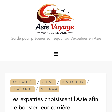
Skip
to
content
Guide pour préparer son séjour ou s'expatrier en Asie
/
/
/
ACTUALITÉS
CHINE
SINGAPOUR
/
THAÏLANDE
VIETNAM
Les expatriés choisissent l’Asie afin
de booster leur carrière