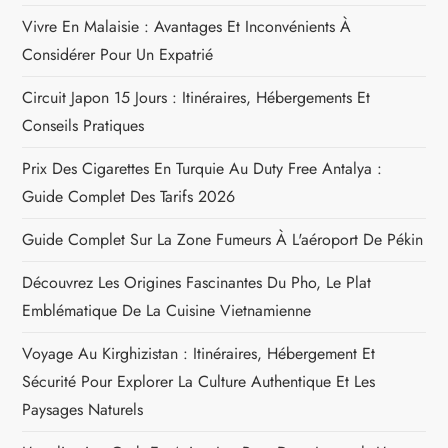
o
Vivre En Malaisie : Avantages Et Inconvénients À
n
Considérer Pour Un Expatrié
Circuit Japon 15 Jours : Itinéraires, Hébergements Et
d
Conseils Pratiques
e
Prix Des Cigarettes En Turquie Au Duty Free Antalya :
l
Guide Complet Des Tarifs 2026
Guide Complet Sur La Zone Fumeurs À L'aéroport De Pékin
’
Découvrez Les Origines Fascinantes Du Pho, Le Plat
a
Emblématique De La Cuisine Vietnamienne
r
Voyage Au Kirghizistan : Itinéraires, Hébergement Et
Sécurité Pour Explorer La Culture Authentique Et Les
t
Paysages Naturels
i