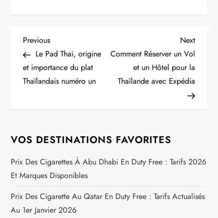
N
Previous
Next
Previous
Next
Post
Post
Le Pad Thai, origine
Comment Réserver un Vol
a
et importance du plat
et un Hôtel pour la
Thaïlandais numéro un
Thaïlande avec Expédia
v
i
g
VOS DESTINATIONS FAVORITES
a
Prix Des Cigarettes À Abu Dhabi En Duty Free : Tarifs 2026
Et Marques Disponibles
t
Prix Des Cigarette Au Qatar En Duty Free : Tarifs Actualisés
i
Au 1er Janvier 2026