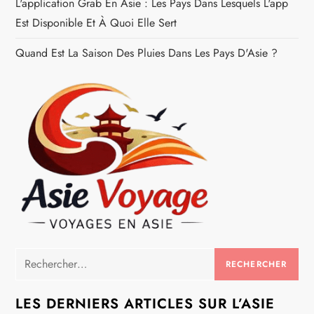
L'application Grab En Asie : Les Pays Dans Lesquels L'app
c
Est Disponible Et À Quoi Elle Sert
Quand Est La Saison Des Pluies Dans Les Pays D'Asie ?
l
e
Rechercher :
LES DERNIERS ARTICLES SUR L’ASIE