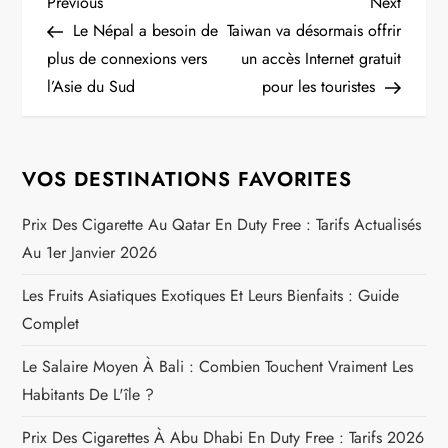
N
Previous
Next
Previous
Next
Post
Post
Le Népal a besoin de
Taiwan va désormais offrir
a
plus de connexions vers
un accès Internet gratuit
l’Asie du Sud
pour les touristes
v
i
VOS DESTINATIONS FAVORITES
g
Prix Des Cigarette Au Qatar En Duty Free : Tarifs Actualisés
a
Au 1er Janvier 2026
t
Les Fruits Asiatiques Exotiques Et Leurs Bienfaits : Guide
Complet
i
Le Salaire Moyen À Bali : Combien Touchent Vraiment Les
o
Habitants De L'île ?
n
Prix Des Cigarettes À Abu Dhabi En Duty Free : Tarifs 2026