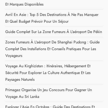
Et Marques Disponibles
d
Avril En Asie : Top 5 Des Destinations À Ne Pas Manquer
e
Et Quel Budget Prévoir Pour Un Séjour
l
Guide Complet Sur La Zone Fumeurs À L'aéroport De Pékin
’
Zones Fumeurs À L'aéroport De Shanghai Pudong : Guide
Complet Des Installations Et Conseils Pratiques Pour Les
a
Voyageurs
r
Voyage Au Kirghizistan : Itinéraires, Hébergement Et
Sécurité Pour Explorer La Culture Authentique Et Les
t
Paysages Naturels
i
Primagaz Organise Un Jeu Concours Pour Gagner Un
c
Voyage Au Sri Lanka
Explorer L'Asie En Octobre : Guide Des Destinations Et