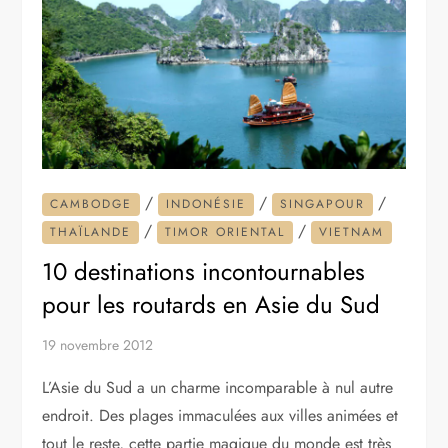
/
/
/
CAMBODGE
INDONÉSIE
SINGAPOUR
/
/
THAÏLANDE
TIMOR ORIENTAL
VIETNAM
10 destinations incontournables
pour les routards en Asie du Sud
19 novembre 2012
L’Asie du Sud a un charme incomparable à nul autre
endroit. Des plages immaculées aux villes animées et
tout le reste, cette partie magique du monde est très