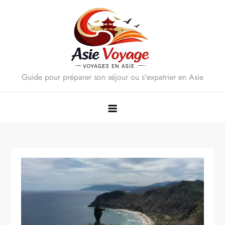
Skip
to
content
Guide pour préparer son séjour ou s'expatrier en Asie