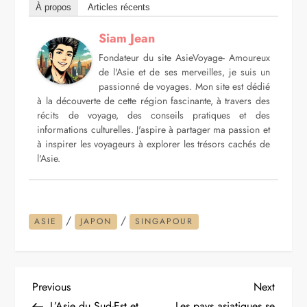
À propos
Articles récents
Siam Jean
Fondateur du site AsieVoyage- Amoureux
de l'Asie et de ses merveilles, je suis un
passionné de voyages. Mon site est dédié
à la découverte de cette région fascinante, à travers des
récits de voyage, des conseils pratiques et des
informations culturelles. J'aspire à partager ma passion et
à inspirer les voyageurs à explorer les trésors cachés de
l'Asie.
/
/
ASIE
JAPON
SINGAPOUR
N
Previous
Next
Previous
Next
Post
Post
L’Asie du Sud-Est et
Les pays asiatiques se