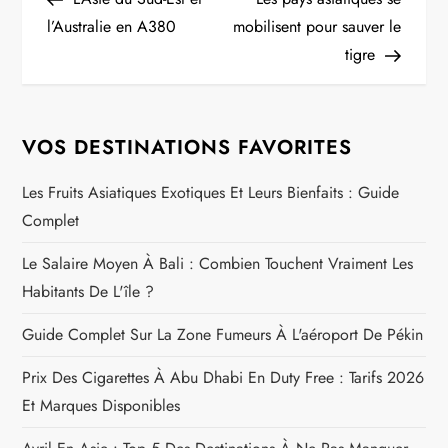
a
l’Australie en A380
mobilisent pour sauver le
tigre
v
i
VOS DESTINATIONS FAVORITES
g
Les Fruits Asiatiques Exotiques Et Leurs Bienfaits : Guide
a
Complet
t
Le Salaire Moyen À Bali : Combien Touchent Vraiment Les
Habitants De L'île ?
i
Guide Complet Sur La Zone Fumeurs À L'aéroport De Pékin
o
Prix Des Cigarettes À Abu Dhabi En Duty Free : Tarifs 2026
n
Et Marques Disponibles