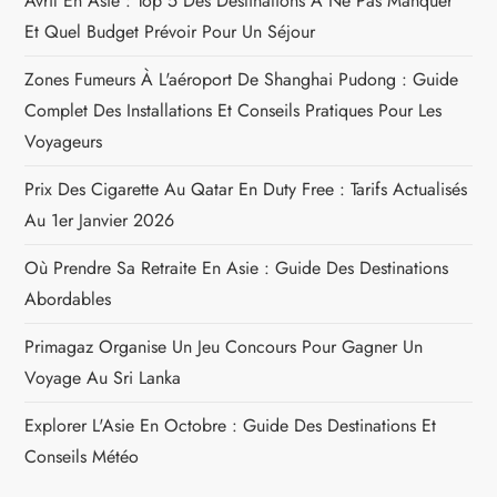
d
Avril En Asie : Top 5 Des Destinations À Ne Pas Manquer
Et Quel Budget Prévoir Pour Un Séjour
e
Zones Fumeurs À L'aéroport De Shanghai Pudong : Guide
l
Complet Des Installations Et Conseils Pratiques Pour Les
Voyageurs
’
Prix Des Cigarette Au Qatar En Duty Free : Tarifs Actualisés
a
Au 1er Janvier 2026
r
Où Prendre Sa Retraite En Asie : Guide Des Destinations
Abordables
t
Primagaz Organise Un Jeu Concours Pour Gagner Un
i
Voyage Au Sri Lanka
c
Explorer L'Asie En Octobre : Guide Des Destinations Et
Conseils Météo
l