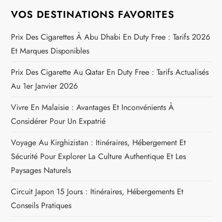
g
VOS DESTINATIONS FAVORITES
a
Prix Des Cigarettes À Abu Dhabi En Duty Free : Tarifs 2026
Et Marques Disponibles
t
Prix Des Cigarette Au Qatar En Duty Free : Tarifs Actualisés
i
Au 1er Janvier 2026
o
Vivre En Malaisie : Avantages Et Inconvénients À
n
Considérer Pour Un Expatrié
Voyage Au Kirghizistan : Itinéraires, Hébergement Et
d
Sécurité Pour Explorer La Culture Authentique Et Les
e
Paysages Naturels
l
Circuit Japon 15 Jours : Itinéraires, Hébergements Et
Conseils Pratiques
’