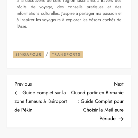
à la découverte de cette région fascinante, à travers des
récits de voyage, des conseils pratiques et des
informations culturelles. J'aspire à partager ma passion et
à inspirer les voyageurs à explorer les trésors cachés de
l'Asie.
/
SINGAPOUR
TRANSPORTS
N
Previous
Next
Previous
Next
Post
Post
Guide complet sur la
Quand partir en Birmanie
a
zone fumeurs à l’aéroport
: Guide Complet pour
de Pékin
Choisir la Meilleure
v
Période
i