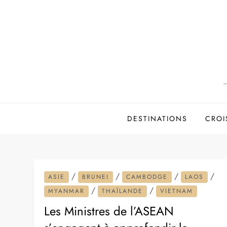
Skip
to
content
DESTINATIONS
CROI
/
/
/
/
ASIE
BRUNEI
CAMBODGE
LAOS
/
/
MYANMAR
THAÏLANDE
VIETNAM
Les Ministres de l’ASEAN