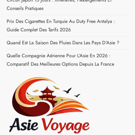
r
Conseils Pratiques
Prix Des Cigarettes En Turquie Au Duty Free Antalya :
t
Guide Complet Des Tarifs 2026
i
Quand Est La Saison Des Pluies Dans Les Pays D'Asie ?
c
Quelle Compagnie Aérienne Pour L’Asie En 2026 :
Comparatif Des Meilleures Options Depuis La France
l
e