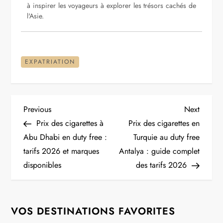
à inspirer les voyageurs à explorer les trésors cachés de
l'Asie.
EXPATRIATION
N
Previous
Next
Previous
Next
Post
Post
Prix des cigarettes à
Prix des cigarettes en
a
Abu Dhabi en duty free :
Turquie au duty free
tarifs 2026 et marques
Antalya : guide complet
v
disponibles
des tarifs 2026
i
g
VOS DESTINATIONS FAVORITES