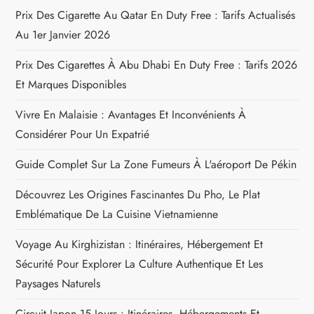
a
Prix Des Cigarette Au Qatar En Duty Free : Tarifs Actualisés
Au 1er Janvier 2026
t
Prix Des Cigarettes À Abu Dhabi En Duty Free : Tarifs 2026
i
Et Marques Disponibles
o
Vivre En Malaisie : Avantages Et Inconvénients À
n
Considérer Pour Un Expatrié
Guide Complet Sur La Zone Fumeurs À L'aéroport De Pékin
d
Découvrez Les Origines Fascinantes Du Pho, Le Plat
e
Emblématique De La Cuisine Vietnamienne
l
Voyage Au Kirghizistan : Itinéraires, Hébergement Et
Sécurité Pour Explorer La Culture Authentique Et Les
’
Paysages Naturels
a
Circuit Japon 15 Jours : Itinéraires, Hébergements Et