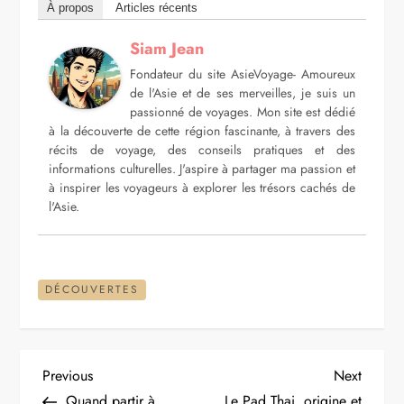
À propos
Articles récents
Siam Jean
Fondateur du site AsieVoyage- Amoureux
de l'Asie et de ses merveilles, je suis un
passionné de voyages. Mon site est dédié
à la découverte de cette région fascinante, à travers des
récits de voyage, des conseils pratiques et des
informations culturelles. J'aspire à partager ma passion et
à inspirer les voyageurs à explorer les trésors cachés de
l'Asie.
DÉCOUVERTES
N
Previous
Next
Previous
Next
Post
Post
Quand partir à
Le Pad Thai, origine et