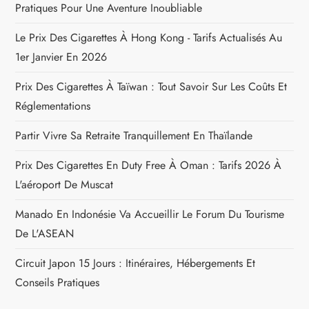
Pratiques Pour Une Aventure Inoubliable
e
Le Prix Des Cigarettes À Hong Kong - Tarifs Actualisés Au
l
1er Janvier En 2026
Prix Des Cigarettes À Taïwan : Tout Savoir Sur Les Coûts Et
’
Réglementations
a
Partir Vivre Sa Retraite Tranquillement En Thaïlande
r
Prix Des Cigarettes En Duty Free À Oman : Tarifs 2026 À
L'aéroport De Muscat
t
Manado En Indonésie Va Accueillir Le Forum Du Tourisme
i
De L'ASEAN
c
Circuit Japon 15 Jours : Itinéraires, Hébergements Et
Conseils Pratiques
l