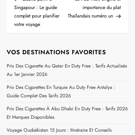
a
Singapour : Le guide
importance du plat
complet pour planifier
Thaïlandais numéro un
v
votre voyage
i
g
VOS DESTINATIONS FAVORITES
a
Prix Des Cigarette Au Qatar En Duty Free : Tarifs Actualisés
Au 1er Janvier 2026
t
Prix Des Cigarettes En Turquie Au Duty Free Antalya :
i
Guide Complet Des Tarifs 2026
o
Prix Des Cigarettes À Abu Dhabi En Duty Free : Tarifs 2026
n
Et Marques Disponibles
Voyage Ouzbékistan 15 Jours : Itinéraire Et Conseils
d