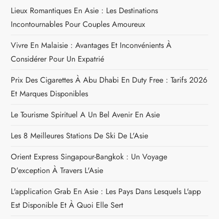
Lieux Romantiques En Asie : Les Destinations
t
Incontournables Pour Couples Amoureux
i
Vivre En Malaisie : Avantages Et Inconvénients À
o
Considérer Pour Un Expatrié
n
Prix Des Cigarettes À Abu Dhabi En Duty Free : Tarifs 2026
Et Marques Disponibles
d
Le Tourisme Spirituel A Un Bel Avenir En Asie
e
Les 8 Meilleures Stations De Ski De L'Asie
l
Orient Express Singapour-Bangkok : Un Voyage
D'exception À Travers L'Asie
’
L'application Grab En Asie : Les Pays Dans Lesquels L'app
a
Est Disponible Et À Quoi Elle Sert