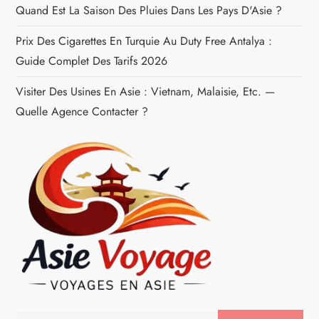
r
Quand Est La Saison Des Pluies Dans Les Pays D'Asie ?
t
Prix Des Cigarettes En Turquie Au Duty Free Antalya :
Guide Complet Des Tarifs 2026
i
Visiter Des Usines En Asie : Vietnam, Malaisie, Etc. —
c
Quelle Agence Contacter ?
l
e
Rechercher :