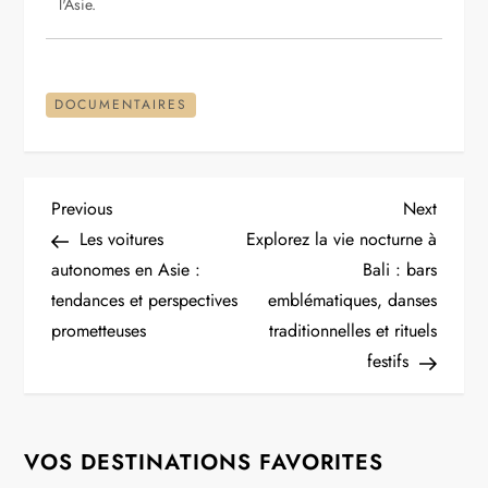
l'Asie.
DOCUMENTAIRES
N
Previous
Next
Previous
Next
Post
Post
Les voitures
Explorez la vie nocturne à
a
autonomes en Asie :
Bali : bars
tendances et perspectives
emblématiques, danses
v
prometteuses
traditionnelles et rituels
i
festifs
g
VOS DESTINATIONS FAVORITES
a