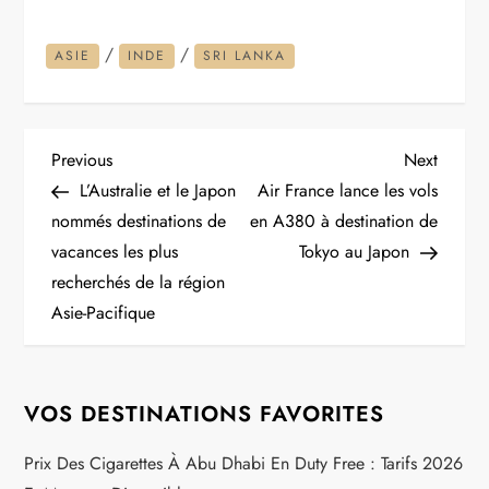
/
/
ASIE
INDE
SRI LANKA
N
Previous
Next
Previous
Next
Post
Post
L’Australie et le Japon
Air France lance les vols
a
nommés destinations de
en A380 à destination de
vacances les plus
Tokyo au Japon
v
recherchés de la région
i
Asie-Pacifique
g
VOS DESTINATIONS FAVORITES
a
Prix Des Cigarettes À Abu Dhabi En Duty Free : Tarifs 2026
t