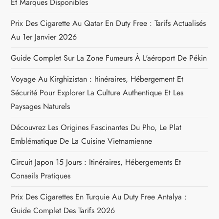
Et Marques Disponibles
i
Prix Des Cigarette Au Qatar En Duty Free : Tarifs Actualisés
o
Au 1er Janvier 2026
n
Guide Complet Sur La Zone Fumeurs À L'aéroport De Pékin
Voyage Au Kirghizistan : Itinéraires, Hébergement Et
d
Sécurité Pour Explorer La Culture Authentique Et Les
e
Paysages Naturels
l
Découvrez Les Origines Fascinantes Du Pho, Le Plat
Emblématique De La Cuisine Vietnamienne
’
Circuit Japon 15 Jours : Itinéraires, Hébergements Et
a
Conseils Pratiques
r
Prix Des Cigarettes En Turquie Au Duty Free Antalya :
Guide Complet Des Tarifs 2026