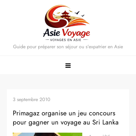
Skip
to
content
Guide pour préparer son séjour ou s'expatrier en Asie
3 septembre 2010
Primagaz organise un jeu concours
pour gagner un voyage au Sri Lanka