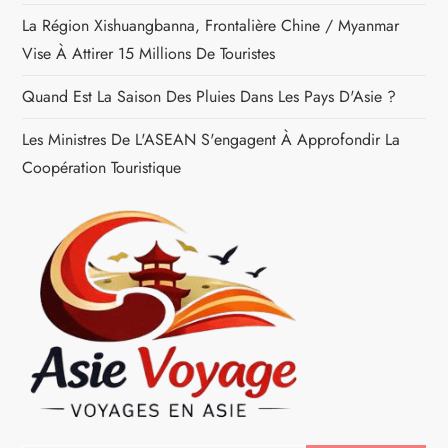
t
La Région Xishuangbanna, Frontalière Chine / Myanmar
i
Vise À Attirer 15 Millions De Touristes
c
Quand Est La Saison Des Pluies Dans Les Pays D'Asie ?
Les Ministres De L'ASEAN S'engagent À Approfondir La
l
Coopération Touristique
e