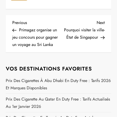
N
Previous
Next
Previous
Next
Post
Post
Primagaz organise un
Pourquoi visiter la ville-
a
jeu concours pour gagner
État de Singapour
un voyage au Sri Lanka
v
i
VOS DESTINATIONS FAVORITES
g
Prix Des Cigarettes À Abu Dhabi En Duty Free : Tarifs 2026
a
Et Marques Disponibles
t
Prix Des Cigarette Au Qatar En Duty Free : Tarifs Actualisés
Au 1er Janvier 2026
i