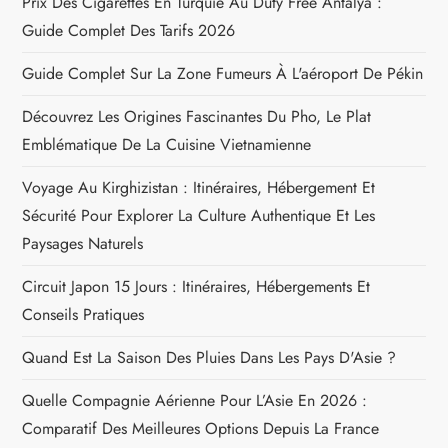
Prix Des Cigarettes En Turquie Au Duty Free Antalya :
o
Guide Complet Des Tarifs 2026
n
Guide Complet Sur La Zone Fumeurs À L'aéroport De Pékin
d
Découvrez Les Origines Fascinantes Du Pho, Le Plat
Emblématique De La Cuisine Vietnamienne
e
Voyage Au Kirghizistan : Itinéraires, Hébergement Et
l
Sécurité Pour Explorer La Culture Authentique Et Les
Paysages Naturels
’
Circuit Japon 15 Jours : Itinéraires, Hébergements Et
a
Conseils Pratiques
r
Quand Est La Saison Des Pluies Dans Les Pays D'Asie ?
t
Quelle Compagnie Aérienne Pour L’Asie En 2026 :
Comparatif Des Meilleures Options Depuis La France
i