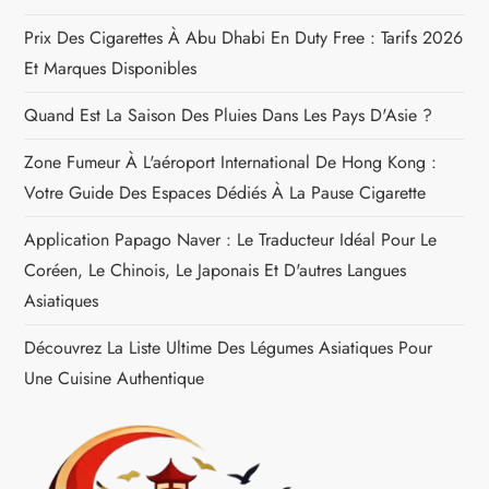
l
Prix Des Cigarettes À Abu Dhabi En Duty Free : Tarifs 2026
Et Marques Disponibles
’
Quand Est La Saison Des Pluies Dans Les Pays D'Asie ?
a
Zone Fumeur À L'aéroport International De Hong Kong :
r
Votre Guide Des Espaces Dédiés À La Pause Cigarette
t
Application Papago Naver : Le Traducteur Idéal Pour Le
Coréen, Le Chinois, Le Japonais Et D'autres Langues
i
Asiatiques
c
Découvrez La Liste Ultime Des Légumes Asiatiques Pour
Une Cuisine Authentique
l
e