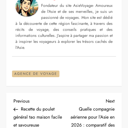
Fondateur du site AsieVoyage- Amoureux
de l'Asie et de ses merveilles, je suis un
passionné de voyages. Mon site est dédié
à la découverte de cette région fascinante, à travers des
récits de voyage, des conseils pratiques et des
informations culturelles. J'aspire à partager ma passion et
à inspirer les voyageurs à explorer les trésors cachés de
l'Asie.
AGENCE DE VOYAGE
N
Previous
Next
Previous
Next
Post
Post
Recette du poulet
Quelle compagnie
a
général tao maison facile
aérienne pour l’Asie en
et savoureuse
2026 : comparatif des