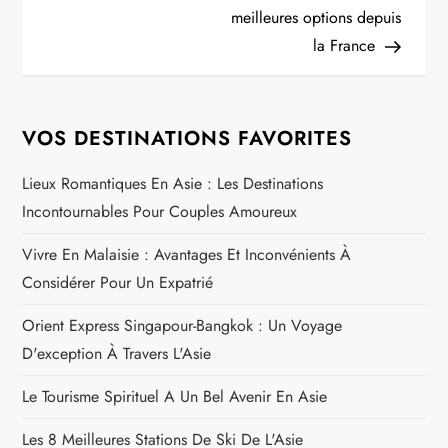
v
meilleures options depuis
i
la France
g
VOS DESTINATIONS FAVORITES
a
Lieux Romantiques En Asie : Les Destinations
t
Incontournables Pour Couples Amoureux
i
Vivre En Malaisie : Avantages Et Inconvénients À
o
Considérer Pour Un Expatrié
n
Orient Express Singapour-Bangkok : Un Voyage
D'exception À Travers L'Asie
d
Le Tourisme Spirituel A Un Bel Avenir En Asie
e
Les 8 Meilleures Stations De Ski De L'Asie