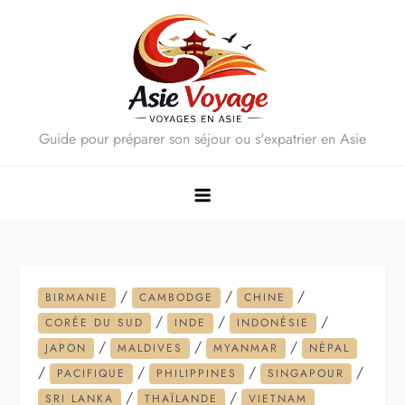
Skip
to
content
Guide pour préparer son séjour ou s'expatrier en Asie
/
/
/
BIRMANIE
CAMBODGE
CHINE
/
/
/
CORÉE DU SUD
INDE
INDONÉSIE
/
/
/
JAPON
MALDIVES
MYANMAR
NÉPAL
/
/
/
/
PACIFIQUE
PHILIPPINES
SINGAPOUR
/
/
SRI LANKA
THAÏLANDE
VIETNAM