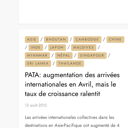
/
/
/
ASIE
BHOUTAN
CAMBODGE
CHINE
/
/
/
/
INDE
JAPON
MALDIVES
/
/
/
MYANMAR
NÉPAL
SINGAPOUR
/
SRI LANKA
THAÏLANDE
PATA: augmentation des arrivées
internationales en Avril, mais le
taux de croissance ralentit
13 août 2012
Les arrivées internationales collectives dans les
destinations en Asie-Pacifique ont augmenté de 4