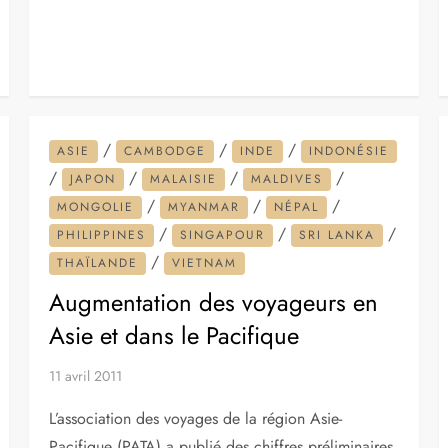
/
/
/
ASIE
CAMBODGE
INDE
INDONÉSIE
/
/
/
/
JAPON
MALAISIE
MALDIVES
/
/
/
MONGOLIE
MYANMAR
NÉPAL
/
/
/
PHILIPPINES
SINGAPOUR
SRI LANKA
/
THAÏLANDE
VIETNAM
Augmentation des voyageurs en
Asie et dans le Pacifique
11 avril 2011
L’association des voyages de la région Asie-
Pacifique (PATA) a publié des chiffres préliminaires