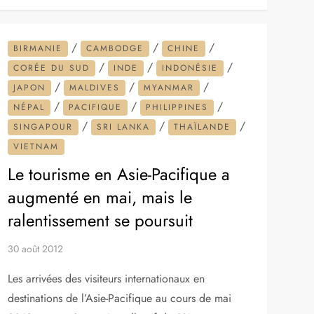
/
/
/
BIRMANIE
CAMBODGE
CHINE
/
/
/
CORÉE DU SUD
INDE
INDONÉSIE
/
/
/
JAPON
MALDIVES
MYANMAR
/
/
/
NÉPAL
PACIFIQUE
PHILIPPINES
/
/
/
SINGAPOUR
SRI LANKA
THAÏLANDE
VIETNAM
Le tourisme en Asie-Pacifique a
augmenté en mai, mais le
ralentissement se poursuit
30 août 2012
Les arrivées des visiteurs internationaux en
destinations de l’Asie-Pacifique au cours de mai