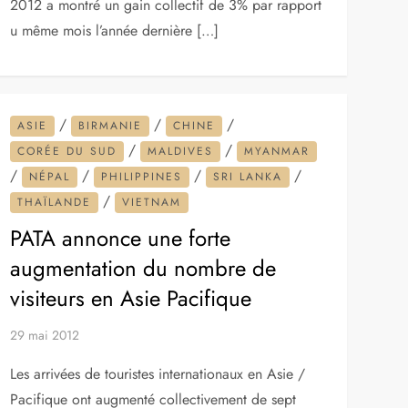
2012 a montré un gain collectif de 3% par rapport
u même mois l’année dernière […]
/
/
/
ASIE
BIRMANIE
CHINE
/
/
CORÉE DU SUD
MALDIVES
MYANMAR
/
/
/
/
NÉPAL
PHILIPPINES
SRI LANKA
/
THAÏLANDE
VIETNAM
PATA annonce une forte
augmentation du nombre de
visiteurs en Asie Pacifique
29 mai 2012
Les arrivées de touristes internationaux en Asie /
Pacifique ont augmenté collectivement de sept