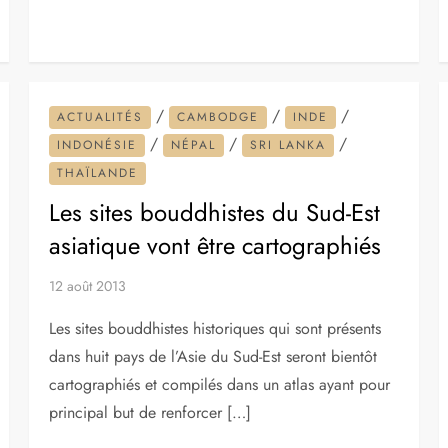
/
/
/
ACTUALITÉS
CAMBODGE
INDE
/
/
/
INDONÉSIE
NÉPAL
SRI LANKA
THAÏLANDE
Les sites bouddhistes du Sud-Est
asiatique vont être cartographiés
12 août 2013
Les sites bouddhistes historiques qui sont présents
dans huit pays de l’Asie du Sud-Est seront bientôt
cartographiés et compilés dans un atlas ayant pour
principal but de renforcer […]