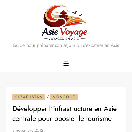
Skip
to
content
Guide pour préparer son séjour ou s'expatrier en Asie
/
KAZAKHSTAN
MONGOLIE
Développer l’infrastructure en Asie
centrale pour booster le tourisme
5 novembre 2012