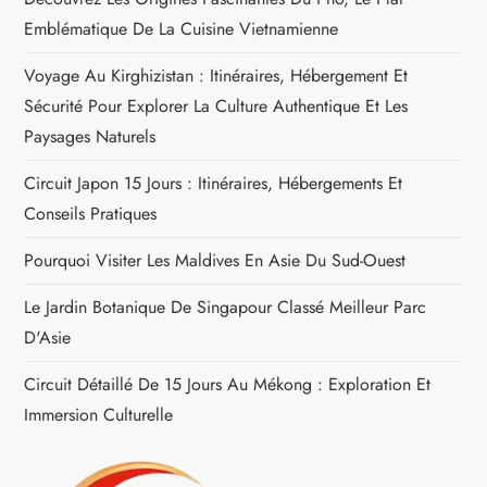
Emblématique De La Cuisine Vietnamienne
e
Voyage Au Kirghizistan : Itinéraires, Hébergement Et
l
Sécurité Pour Explorer La Culture Authentique Et Les
Paysages Naturels
’
Circuit Japon 15 Jours : Itinéraires, Hébergements Et
a
Conseils Pratiques
r
Pourquoi Visiter Les Maldives En Asie Du Sud-Ouest
t
Le Jardin Botanique De Singapour Classé Meilleur Parc
D'Asie
i
Circuit Détaillé De 15 Jours Au Mékong : Exploration Et
c
Immersion Culturelle
l