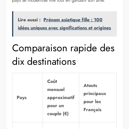
pays se modernise vite tout en gardant son âme.
Lire aussi :
Prénom asiatique fille : 100
idées uniques avec significations et origines
Comparaison rapide des
dix destinations
Coût
Atouts
mensuel
principaux
Pays
approximatif
pour les
pour un
Français
couple (€)