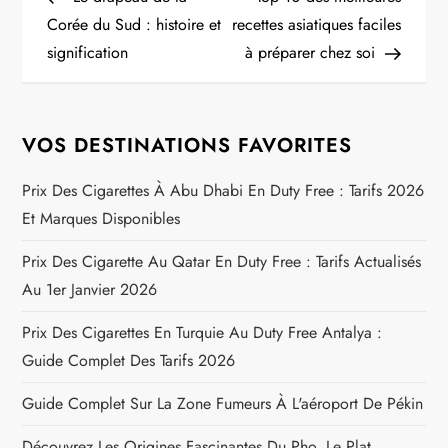
a
Corée du Sud : histoire et
recettes asiatiques faciles
signification
à préparer chez soi
v
i
VOS DESTINATIONS FAVORITES
g
Prix Des Cigarettes À Abu Dhabi En Duty Free : Tarifs 2026
a
Et Marques Disponibles
t
Prix Des Cigarette Au Qatar En Duty Free : Tarifs Actualisés
Au 1er Janvier 2026
i
Prix Des Cigarettes En Turquie Au Duty Free Antalya :
o
Guide Complet Des Tarifs 2026
n
Guide Complet Sur La Zone Fumeurs À L'aéroport De Pékin
d
Découvrez Les Origines Fascinantes Du Pho, Le Plat