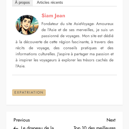
À propos
Articles récents
Siam Jean
Fondateur du site AsieVoyage- Amoureux
de l'Asie et de ses merveilles, je suis un
passionné de voyages. Mon site est dédié
à la découverte de cette région fascinante, à travers des
récits de voyage, des conseils pratiques et des
informations culturelles. J'aspire à partager ma passion et
à inspirer les voyageurs à explorer les trésors cachés de
l'Asie.
EXPATRIATION
N
Previous
Next
Previous
Next
Post
Post
Le drapeau de la
Top 10 des meilleures