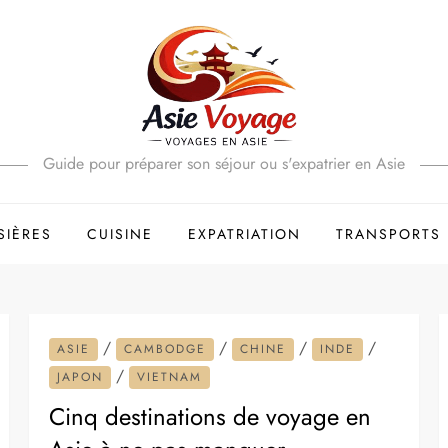
Guide pour préparer son séjour ou s'expatrier en Asie
SIÈRES
CUISINE
EXPATRIATION
TRANSPORTS
/
/
/
/
ASIE
CAMBODGE
CHINE
INDE
/
JAPON
VIETNAM
Cinq destinations de voyage en