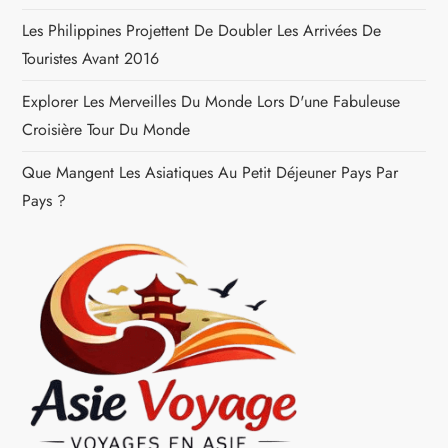
Les Philippines Projettent De Doubler Les Arrivées De
t
Touristes Avant 2016
i
Explorer Les Merveilles Du Monde Lors D'une Fabuleuse
c
Croisière Tour Du Monde
Que Mangent Les Asiatiques Au Petit Déjeuner Pays Par
l
Pays ?
e