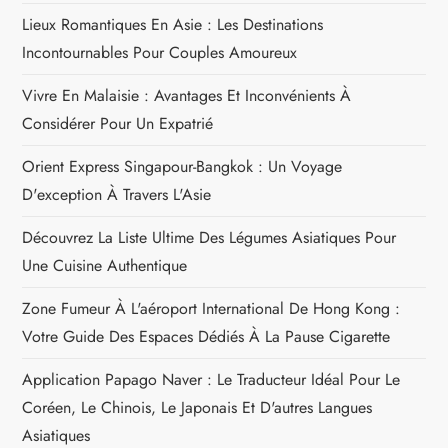
t
Lieux Romantiques En Asie : Les Destinations
Incontournables Pour Couples Amoureux
i
Vivre En Malaisie : Avantages Et Inconvénients À
o
Considérer Pour Un Expatrié
n
Orient Express Singapour-Bangkok : Un Voyage
D'exception À Travers L'Asie
d
Découvrez La Liste Ultime Des Légumes Asiatiques Pour
e
Une Cuisine Authentique
l
Zone Fumeur À L'aéroport International De Hong Kong :
Votre Guide Des Espaces Dédiés À La Pause Cigarette
’
Application Papago Naver : Le Traducteur Idéal Pour Le
a
Coréen, Le Chinois, Le Japonais Et D'autres Langues
r
Asiatiques