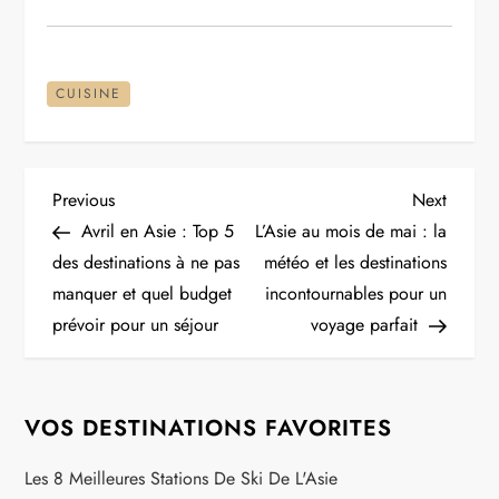
CUISINE
N
Previous
Next
Previous
Next
Post
Post
Avril en Asie : Top 5
L’Asie au mois de mai : la
a
des destinations à ne pas
météo et les destinations
manquer et quel budget
incontournables pour un
v
prévoir pour un séjour
voyage parfait
i
g
VOS DESTINATIONS FAVORITES
a
Les 8 Meilleures Stations De Ski De L'Asie