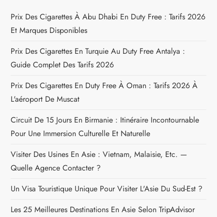
g
Prix Des Cigarettes À Abu Dhabi En Duty Free : Tarifs 2026
a
Et Marques Disponibles
t
Prix Des Cigarettes En Turquie Au Duty Free Antalya :
Guide Complet Des Tarifs 2026
i
Prix Des Cigarettes En Duty Free À Oman : Tarifs 2026 À
o
L'aéroport De Muscat
n
Circuit De 15 Jours En Birmanie : Itinéraire Incontournable
Pour Une Immersion Culturelle Et Naturelle
d
Visiter Des Usines En Asie : Vietnam, Malaisie, Etc. —
e
Quelle Agence Contacter ?
l
Un Visa Touristique Unique Pour Visiter L'Asie Du Sud-Est ?
’
Les 25 Meilleures Destinations En Asie Selon TripAdvisor