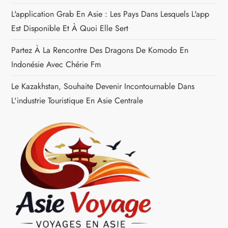
a
L'application Grab En Asie : Les Pays Dans Lesquels L'app
Est Disponible Et À Quoi Elle Sert
r
Partez À La Rencontre Des Dragons De Komodo En
t
Indonésie Avec Chérie Fm
i
Le Kazakhstan, Souhaite Devenir Incontournable Dans
L'industrie Touristique En Asie Centrale
c
l
e