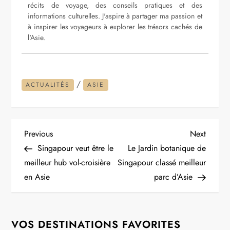
récits de voyage, des conseils pratiques et des
informations culturelles. J'aspire à partager ma passion et
à inspirer les voyageurs à explorer les trésors cachés de
l'Asie.
/
ACTUALITÉS
ASIE
N
Previous
Next
Previous
Next
Post
Post
Singapour veut être le
Le Jardin botanique de
a
meilleur hub vol-croisière
Singapour classé meilleur
en Asie
parc d’Asie
v
i
VOS DESTINATIONS FAVORITES