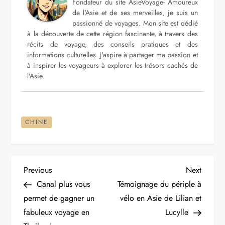
Fondateur du site AsieVoyage- Amoureux
de l'Asie et de ses merveilles, je suis un
passionné de voyages. Mon site est dédié
à la découverte de cette région fascinante, à travers des
récits de voyage, des conseils pratiques et des
informations culturelles. J'aspire à partager ma passion et
à inspirer les voyageurs à explorer les trésors cachés de
l'Asie.
CHINE
N
Previous
Next
Previous
Next
Post
Post
Canal plus vous
Témoignage du périple à
a
permet de gagner un
vélo en Asie de Lilian et
fabuleux voyage en
Lucylle
v