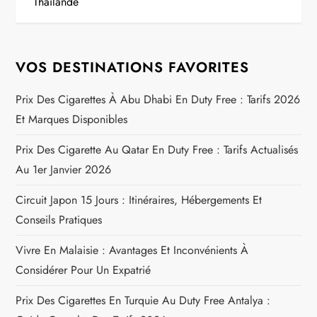
Thailande
i
g
VOS DESTINATIONS FAVORITES
a
Prix Des Cigarettes À Abu Dhabi En Duty Free : Tarifs 2026
Et Marques Disponibles
t
Prix Des Cigarette Au Qatar En Duty Free : Tarifs Actualisés
i
Au 1er Janvier 2026
o
Circuit Japon 15 Jours : Itinéraires, Hébergements Et
n
Conseils Pratiques
Vivre En Malaisie : Avantages Et Inconvénients À
d
Considérer Pour Un Expatrié
e
Prix Des Cigarettes En Turquie Au Duty Free Antalya :