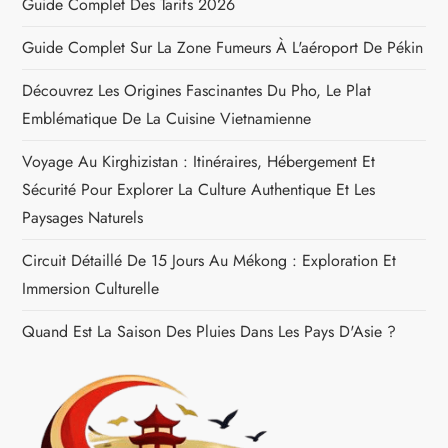
l
Guide Complet Des Tarifs 2026
Guide Complet Sur La Zone Fumeurs À L'aéroport De Pékin
’
Découvrez Les Origines Fascinantes Du Pho, Le Plat
a
Emblématique De La Cuisine Vietnamienne
r
Voyage Au Kirghizistan : Itinéraires, Hébergement Et
Sécurité Pour Explorer La Culture Authentique Et Les
t
Paysages Naturels
i
Circuit Détaillé De 15 Jours Au Mékong : Exploration Et
c
Immersion Culturelle
Quand Est La Saison Des Pluies Dans Les Pays D'Asie ?
l
e