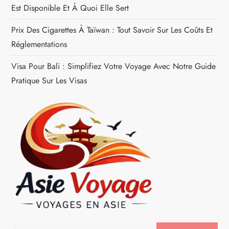
r
Est Disponible Et À Quoi Elle Sert
t
Prix Des Cigarettes À Taïwan : Tout Savoir Sur Les Coûts Et
Réglementations
i
Visa Pour Bali : Simplifiez Votre Voyage Avec Notre Guide
c
Pratique Sur Les Visas
l
e
Rechercher :