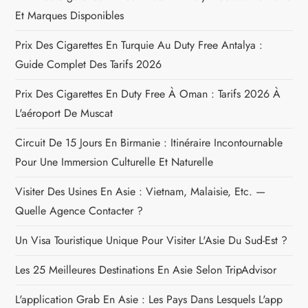
Et Marques Disponibles
t
Prix Des Cigarettes En Turquie Au Duty Free Antalya :
i
Guide Complet Des Tarifs 2026
o
Prix Des Cigarettes En Duty Free À Oman : Tarifs 2026 À
n
L'aéroport De Muscat
Circuit De 15 Jours En Birmanie : Itinéraire Incontournable
d
Pour Une Immersion Culturelle Et Naturelle
e
Visiter Des Usines En Asie : Vietnam, Malaisie, Etc. —
l
Quelle Agence Contacter ?
Un Visa Touristique Unique Pour Visiter L'Asie Du Sud-Est ?
’
Les 25 Meilleures Destinations En Asie Selon TripAdvisor
a
L'application Grab En Asie : Les Pays Dans Lesquels L'app