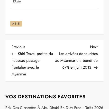
l'Asie.
ASIE
N
Previous
Next
Previous
Next
Post
Post
Khiri Travel profite du
Les arrivées de touristes
a
nouveau passage
au Myanmar ont bondi de
frontalier avec le
67% en Juin 2013
v
Myanmar
i
g
VOS DESTINATIONS FAVORITES
a
Prix Des Cigarettes À Abu Dhabi En Duty Free : Tarifs 2026