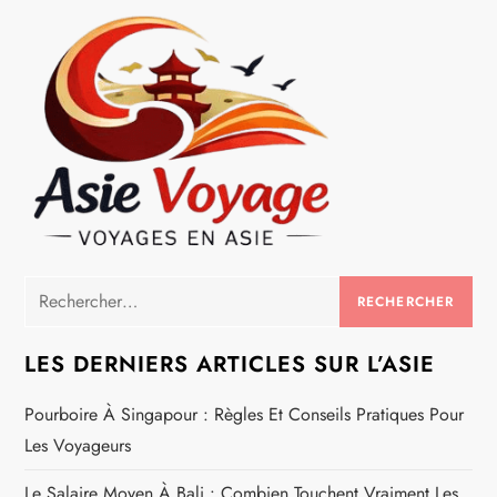
e
Rechercher :
LES DERNIERS ARTICLES SUR L’ASIE
Pourboire À Singapour : Règles Et Conseils Pratiques Pour
Les Voyageurs
Le Salaire Moyen À Bali : Combien Touchent Vraiment Les