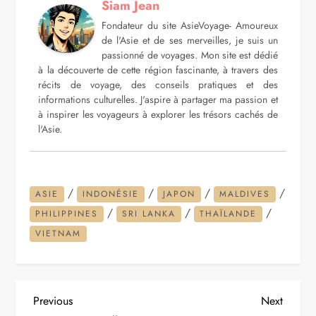
Siam Jean
Fondateur du site AsieVoyage- Amoureux
de l'Asie et de ses merveilles, je suis un
passionné de voyages. Mon site est dédié
à la découverte de cette région fascinante, à travers des
récits de voyage, des conseils pratiques et des
informations culturelles. J'aspire à partager ma passion et
à inspirer les voyageurs à explorer les trésors cachés de
l'Asie.
/
/
/
/
ASIE
INDONÉSIE
JAPON
MALDIVES
/
/
/
PHILIPPINES
SRI LANKA
THAÏLANDE
VIETNAM
N
Previous
Next
Previous
Next