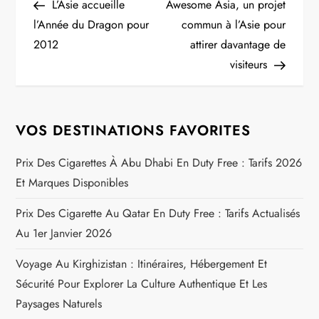
Post
Post
L’Asie accueille
Awesome Asia, un projet
a
l’Année du Dragon pour
commun à l’Asie pour
2012
attirer davantage de
v
visiteurs
i
g
VOS DESTINATIONS FAVORITES
a
Prix Des Cigarettes À Abu Dhabi En Duty Free : Tarifs 2026
Et Marques Disponibles
t
Prix Des Cigarette Au Qatar En Duty Free : Tarifs Actualisés
i
Au 1er Janvier 2026
o
Voyage Au Kirghizistan : Itinéraires, Hébergement Et
n
Sécurité Pour Explorer La Culture Authentique Et Les
Paysages Naturels