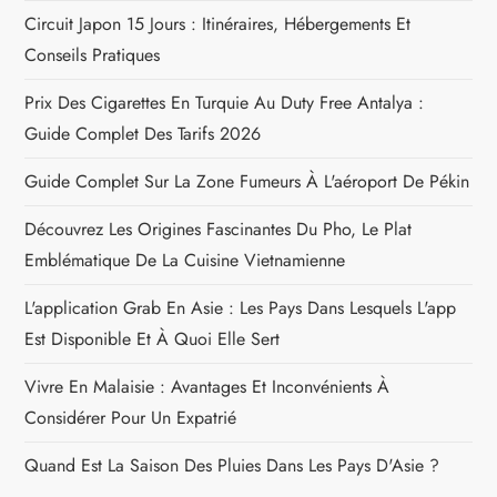
d
Circuit Japon 15 Jours : Itinéraires, Hébergements Et
e
Conseils Pratiques
l
Prix Des Cigarettes En Turquie Au Duty Free Antalya :
Guide Complet Des Tarifs 2026
’
Guide Complet Sur La Zone Fumeurs À L'aéroport De Pékin
a
Découvrez Les Origines Fascinantes Du Pho, Le Plat
r
Emblématique De La Cuisine Vietnamienne
L'application Grab En Asie : Les Pays Dans Lesquels L'app
t
Est Disponible Et À Quoi Elle Sert
i
Vivre En Malaisie : Avantages Et Inconvénients À
c
Considérer Pour Un Expatrié
Quand Est La Saison Des Pluies Dans Les Pays D'Asie ?
l