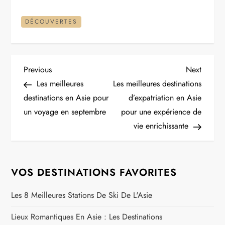
DÉCOUVERTES
N
Previous
Next
Previous
Next
Post
Post
Les meilleures
Les meilleures destinations
a
destinations en Asie pour
d’expatriation en Asie
un voyage en septembre
pour une expérience de
v
vie enrichissante
i
g
VOS DESTINATIONS FAVORITES
a
Les 8 Meilleures Stations De Ski De L'Asie
t
Lieux Romantiques En Asie : Les Destinations