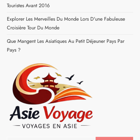
t
Touristes Avant 2016
i
Explorer Les Merveilles Du Monde Lors D'une Fabuleuse
c
Croisière Tour Du Monde
Que Mangent Les Asiatiques Au Petit Déjeuner Pays Par
l
Pays ?
e