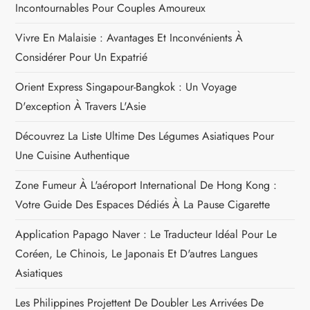
Incontournables Pour Couples Amoureux
i
Vivre En Malaisie : Avantages Et Inconvénients À
o
Considérer Pour Un Expatrié
n
Orient Express Singapour-Bangkok : Un Voyage
D'exception À Travers L'Asie
d
Découvrez La Liste Ultime Des Légumes Asiatiques Pour
e
Une Cuisine Authentique
l
Zone Fumeur À L'aéroport International De Hong Kong :
Votre Guide Des Espaces Dédiés À La Pause Cigarette
’
Application Papago Naver : Le Traducteur Idéal Pour Le
a
Coréen, Le Chinois, Le Japonais Et D'autres Langues
r
Asiatiques
Les Philippines Projettent De Doubler Les Arrivées De