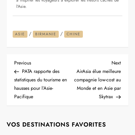
l'Asie.
/
/
ASIE
BIRMANIE
CHINE
N
Previous
Next
Previous
Next
Post
Post
PATA rapporte des
AirAsia élue meilleure
a
statistiques du tourisme en
compagnie low-cost au
hausses pour l’Asie-
Monde et en Asie par
v
Pacifique
Skytrax
i
g
VOS DESTINATIONS FAVORITES