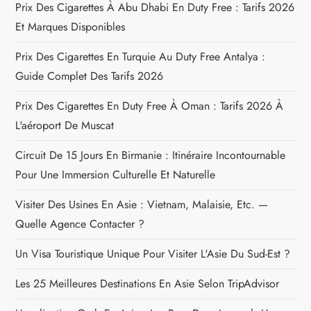
a
Prix Des Cigarettes À Abu Dhabi En Duty Free : Tarifs 2026
Et Marques Disponibles
t
Prix Des Cigarettes En Turquie Au Duty Free Antalya :
i
Guide Complet Des Tarifs 2026
o
Prix Des Cigarettes En Duty Free À Oman : Tarifs 2026 À
n
L'aéroport De Muscat
Circuit De 15 Jours En Birmanie : Itinéraire Incontournable
d
Pour Une Immersion Culturelle Et Naturelle
e
Visiter Des Usines En Asie : Vietnam, Malaisie, Etc. —
l
Quelle Agence Contacter ?
Un Visa Touristique Unique Pour Visiter L'Asie Du Sud-Est ?
’
Les 25 Meilleures Destinations En Asie Selon TripAdvisor
a