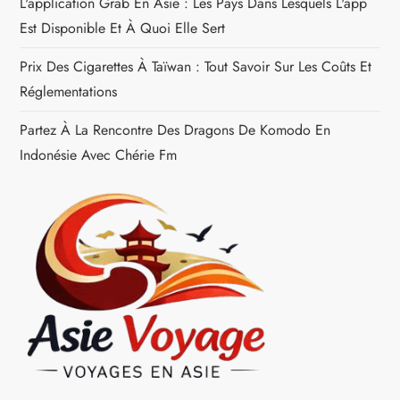
L'application Grab En Asie : Les Pays Dans Lesquels L'app
r
Est Disponible Et À Quoi Elle Sert
t
Prix Des Cigarettes À Taïwan : Tout Savoir Sur Les Coûts Et
Réglementations
i
Partez À La Rencontre Des Dragons De Komodo En
c
Indonésie Avec Chérie Fm
l
e